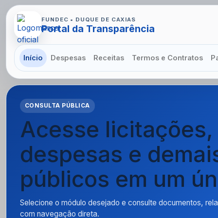
FUNDEC • DUQUE DE CAXIAS
Portal da Transparência
Início
Despesas
Receitas
Termos e Contratos
P
CONSULTA PÚBLICA
Acesse licitações,
despesas e demai
públicos em um úni
Selecione o módulo desejado e consulte documentos, rela
com navegação direta.