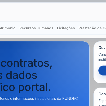
atrimônio
Recursos Humanos
Licitações
Prestação de C
Ouvi
Cana
 contratos,
insti
s dados
co portal.
Con
tórios e informações institucionais da FUNDEC
Espa
e in