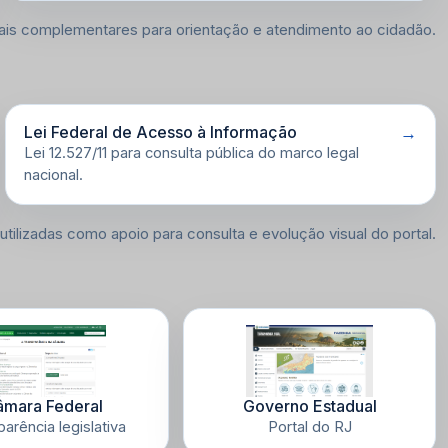
is complementares para orientação e atendimento ao cidadão.
Lei Federal de Acesso à Informação
Lei 12.527/11 para consulta pública do marco legal
nacional.
 utilizadas como apoio para consulta e evolução visual do portal.
mara Federal
Governo Estadual
arência legislativa
Portal do RJ